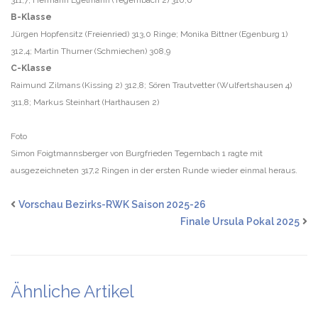
311,7; Hermann Egelmann (Tegernbach 2) 310,0
B-Klasse
Jürgen Hopfensitz (Freienried) 313,0 Ringe; Monika Bittner (Egenburg 1)
312,4; Martin Thurner (Schmiechen) 308,9
C-Klasse
Raimund Zilmans (Kissing 2) 312,8; Sören Trautvetter (Wulfertshausen 4)
311,8; Markus Steinhart (Harthausen 2)
Foto
Simon Foigtmannsberger von Burgfrieden Tegernbach 1 ragte mit
ausgezeichneten 317,2 Ringen in der ersten Runde wieder einmal heraus.
Vorschau Bezirks-RWK Saison 2025-26
Finale Ursula Pokal 2025
Ähnliche Artikel