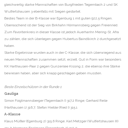
gleichwertig starke Mannschaften von Burgfrieden Tegernbach 2 und SK
Wulfertshausen 3 ebenfalls mit Siegen gestartet.
Bestes Team in der B-Klasse war Egenburg 1 mit guten 922,5 Ringen.
Überraschend ist der Sieg von Birkhahn Hörmannsberg gegen Freienried.
Zum Favoritenkreis in dieser Klasse ist jedoch Auerhanhn Mering-St. Afra
zu zählen, die sich überlegen gegen Hubertus Baindlkirch 2 durchgesetzt
haben.
Starke Ergebnisse wurden auch in der C-Klasse, die sich überwiegend aus
neuen Mannschaften zusammen setzt, erzielt. Gut in Form war besonders
KK Harthausen-Paar 2 gegen Gunzenlee Kissing 2, die ebenso ihre Stärke
bewiesen haben, aber sich knapp geschlagen geben mussten.
Beste Einzelschützen in der Runde 1
Gauliga
Simon Foigtmannsberger (Tegernbach I) 317,2 Ringe; Gerhard Reile
(Harthausen 1) 316,7; Stefan Hieble (Ried I) 315,1
A-Klasse
Klaus Müßler (Egenburg 2) 315,6 Ringe; Karl Metzger (Wulfertshausen III)