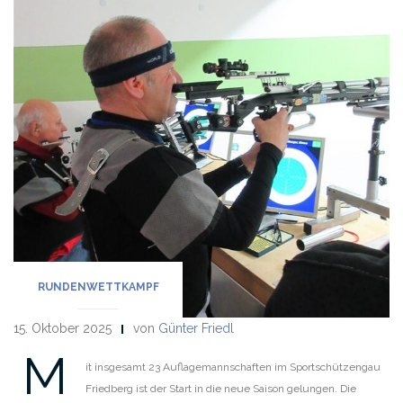
RUNDENWETTKAMPF
15. Oktober 2025
von
Günter Friedl
M
it insgesamt 23 Auflagemannschaften im Sportschützengau
Friedberg ist der Start in die neue Saison gelungen. Die